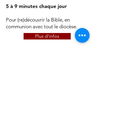
5 à 9 minutes chaque jour
Pour (re)découvrir la Bible, en
communion avec tout le diocèse.
Plus d'infos
"Et l'espérance ne
déçoit pas,
puisque l'Amour de
Dieu
a été répandue dans
nos coeurs." Romains